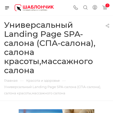
0
Универсальный
Landing Page SPA-
салона (СПА-салона),
салона
красоты,массажного
салона
—
—
Главная
Красота и здоровье
Универсальный Landing Page SPA-салона (СПА-салона),
салона красоты,массажного салона