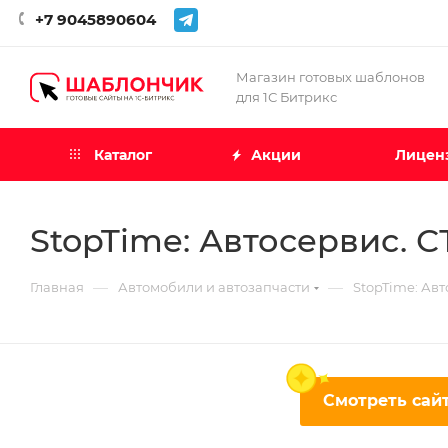
+7 9045890604
Магазин готовых шаблонов
для 1С Битрикс
Каталог
Акции
Лиценз
StopTime: Автосервис. 
—
—
Главная
Автомобили и автозапчасти
StopTime: Ав
Смотреть сайт