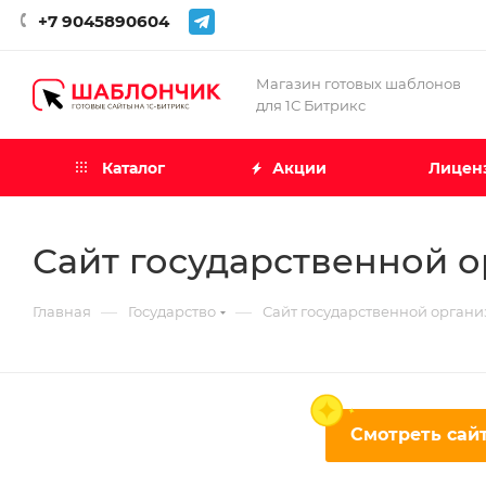
+7 9045890604
Магазин готовых шаблонов
для 1С Битрикс
Каталог
Акции
Лиценз
Сайт государственной о
—
—
Главная
Государство
Сайт государственной органи
Смотреть сайт