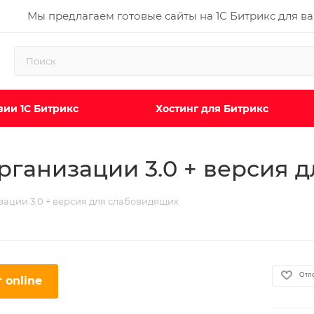
Мы предлагаем готовые сайты на 1С Битрикс для в
ии 1С Битрикс
Хостинг для Битрикс
рганизации 3.0 + версия 
зации 3.0 + версия для слабовидящих
Отл
 online