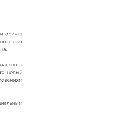
иторинга
позволит
на.
циального
Это новый
бованиям
ициальным