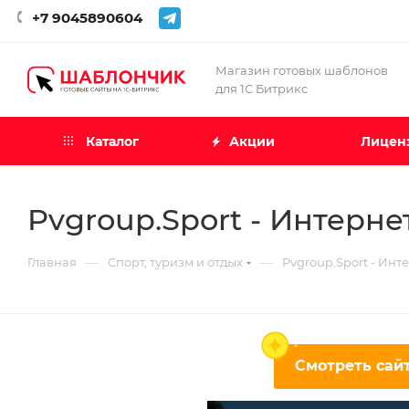
+7 9045890604
Магазин готовых шаблонов
для 1С Битрикс
Каталог
Акции
Лиценз
Pvgroup.Sport - Интерн
—
—
Главная
Спорт, туризм и отдых
Pvgroup.Sport - Ин
Смотреть сайт