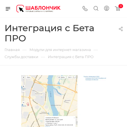
0
Интеграция с Бета
ПРО
—
—
Главная
Модули для интернет-магазина
—
Службы доставки
Интеграция с Бета ПРО