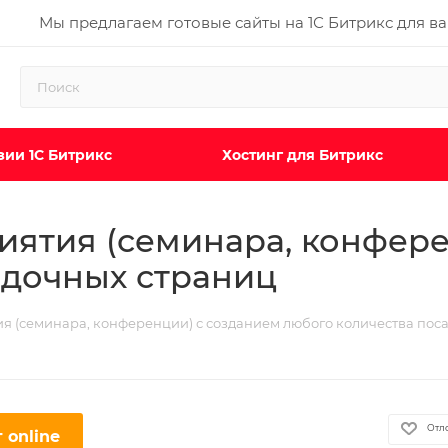
Мы предлагаем готовые сайты на 1С Битрикс для в
ии 1С Битрикс
Хостинг для Битрикс
иятия (семинара, конфер
адочных страниц
ия (семинара, конференции) с созданием любого количества пос
Отл
 online