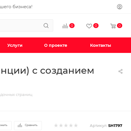
ашего бизнеса!
0
0
0
Услуги
О проекте
Контакты
енции) с созданием
адочных страниц
Артикул:
SH1797
ожить
Сравнить