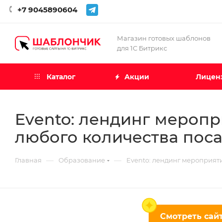
+7 9045890604
Магазин готовых шаблонов
для 1С Битрикс
Каталог
Акции
Лиценз
Evento: лендинг меропр
любого количества пос
—
—
Главная
Образование
Evento: лендинг мероприят
Смотреть сайт