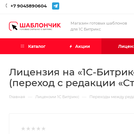
+7 9045890604
Магазин готовых шаблонов
для 1С Битрикс
Каталог
Акции
Лиценз
Лицензия на «1С-Битрик
(переход с редакции «С
—
—
Главная
Лицензии 1С Битрикс
Переходы между реда