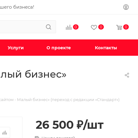
ашего бизнеса!
0
0
0
Услуги
О проекте
Контакты
алый бизнес»
айтом - Малый бизнес» (переход с редакции «Стандарт»)
26 500
₽
/шт