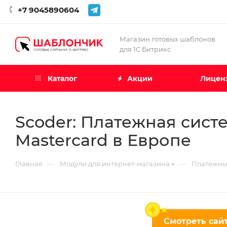
+7 9045890604
Магазин готовых шаблонов
для 1С Битрикс
Каталог
Акции
Лиценз
Scoder: Платежная систе
Mastercard в Европе
—
—
Главная
Модули для интернет-магазина
Платежны
Смотреть сайт