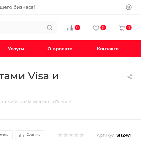
ашего бизнеса!
0
0
0
Услуги
О проекте
Контакты
тами Visa и
артами Visa и Mastercard в Европе
Артикул:
SH2471
ожить
Сравнить