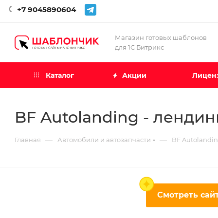
+7 9045890604
Магазин готовых шаблонов
для 1С Битрикс
Каталог
Акции
Лиценз
BF Autolanding - лендин
—
—
Главная
Автомобили и автозапчасти
BF Autolandin
Смотреть сайт