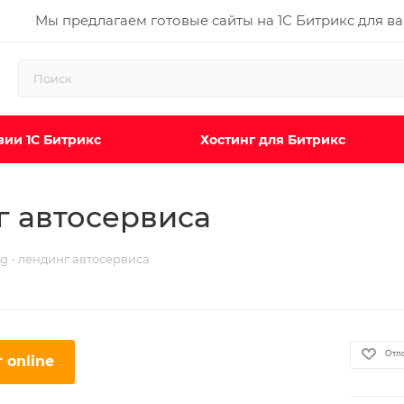
Мы предлагаем готовые сайты на 1С Битрикс для в
ии 1С Битрикс
Хостинг для Битрикс
г автосервиса
g - лендинг автосервиса
Отл
 online