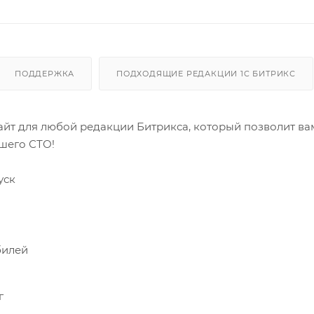
ПОДДЕРЖКА
ПОДХОДЯЩИЕ РЕДАКЦИИ 1C БИТРИКС
айт для любой редакции Битрикса, который позволит ва
ашего СТО!
уск
билей
г